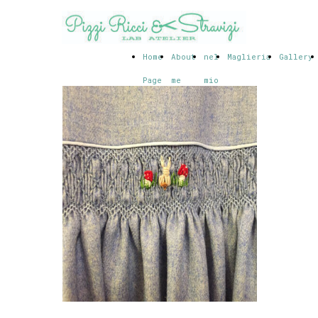
Home
About
nel
Maglieria
Gallery
Page
me
mio
Lab